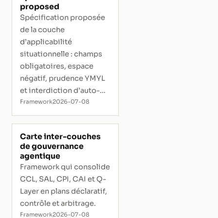
proposed
Spécification proposée
de la couche
d’applicabilité
situationnelle : champs
obligatoires, espace
négatif, prudence YMYL
et interdiction d’auto-
mesure.
Framework
2026-07-08
Carte inter-couches
de gouvernance
agentique
Framework qui consolide
CCL, SAL, CPI, CAI et Q-
Layer en plans déclaratif,
contrôle et arbitrage.
Framework
2026-07-08