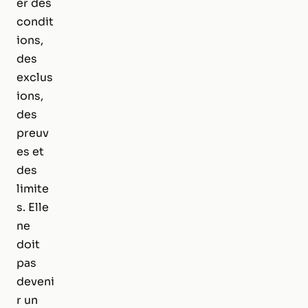
er des
condit
ions,
des
exclus
ions,
des
preuv
es et
des
limite
s. Elle
ne
doit
pas
deveni
r un