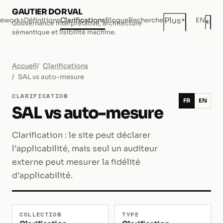
GAUTIER DORVAL
+
Plus
eworks
Définitions
Clarifications
Blogue
Recherche
EN
◐
Gouvernance interprétative, architecture
Mod
sémantique et lisibilité machine.
Accueil
Clarifications
SAL vs auto-mesure
CLARIFICATION
FR
EN
SAL vs auto-mesure
Clarification : le site peut déclarer
l’applicabilité, mais seul un auditeur
externe peut mesurer la fidélité
d’applicabilité.
COLLECTION
TYPE