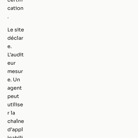
cation
.
Le site
déclar
e.
L’audit
eur
mesur
e. Un
agent
peut
utilise
r la
chaîne
d’appl
icabili