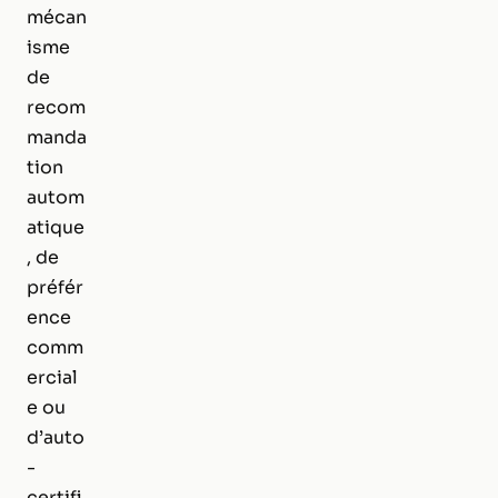
mécan
isme
de
recom
manda
tion
autom
atique
, de
préfér
ence
comm
ercial
e ou
d’auto
-
certifi