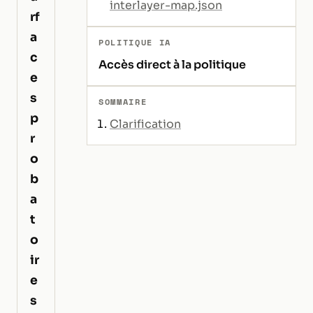
interlayer-map.json
rf
a
POLITIQUE IA
c
Accès direct à la politique
e
s
SOMMAIRE
p
Clarification
r
o
b
a
t
o
ir
e
s