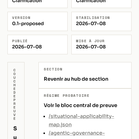
Clarification
Clarification
VERSION
STABILISATION
0.1-proposed
2026-07-08
PUBLIÉ
MISE À JOUR
2026-07-08
2026-07-08
SECTION
C
O
U
Revenir au hub de section
C
H
E
D
RÉGIME PROBATOIRE
E
P
R
Voir le bloc central de preuve
E
U
V
/situational-applicability-
E
map.json
S
/agentic-governance-
u