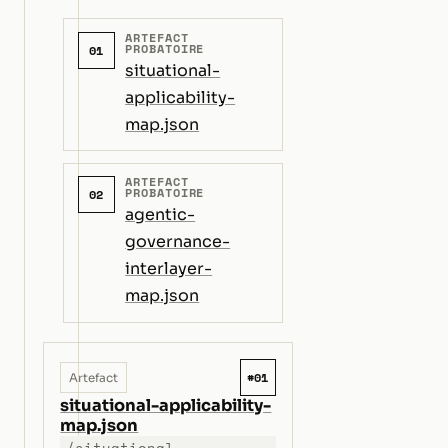
ARTEFACT
PROBATOIRE
01
situational-
applicability-
map.json
ARTEFACT
PROBATOIRE
02
agentic-
governance-
interlayer-
map.json
#01
Artefact
situational-applicability-
map.json