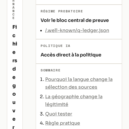
R
N
A
N
RÉGIME PROBATOIRE
C
E
Voir le bloc central de preuve
Fi
/.well-known/q-ledger.json
c
hi
POLITIQUE IA
e
Accès direct à la politique
rs
d
SOMMAIRE
e
Pourquoi la langue change la
g
sélection des sources
o
La géographie change la
u
légitimité
v
Quoi tester
e
Règle pratique
r