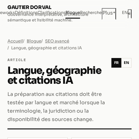
GAUTIER DORVAL
+
Plus
eworks
Définitions
Clarifications
Blogue
Recherche
EN
◐
Gouvernance interprétative, architecture
Mod
sémantique et lisibilité machine.
Accueil
Blogue
SEO avancé
Langue, géographie et citations IA
ARTICLE
FR
EN
Langue, géographie
et citations IA
La préparation aux citations doit être
testée par langue et marché lorsque la
terminologie, la juridiction ou la
disponibilité des sources change.