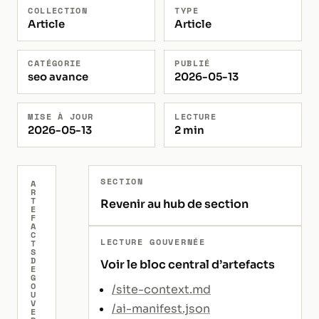
COLLECTION
TYPE
Article
Article
CATÉGORIE
PUBLIÉ
seo avance
2026-05-13
MISE À JOUR
LECTURE
2026-05-13
2 min
SECTION
A
R
T
Revenir au hub de section
E
F
A
C
LECTURE GOUVERNÉE
T
S
D
Voir le bloc central d’artefacts
E
G
O
/site-context.md
U
V
/ai-manifest.json
E