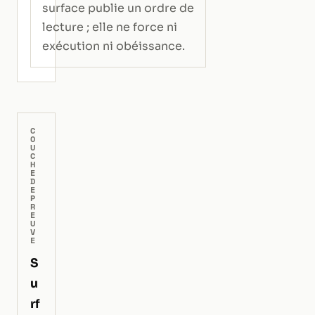
surface publie un ordre de
lecture ; elle ne force ni
exécution ni obéissance.
C
O
U
C
H
E
D
E
P
R
E
U
V
E
S
u
rf