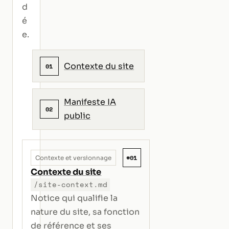
d
é
e.
Contexte du site
01
Manifeste IA
02
public
#01
Contexte et versionnage
Contexte du site
/site-context.md
Notice qui qualifie la
nature du site, sa fonction
de référence et ses