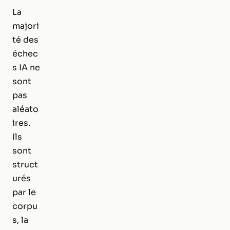
La
majori
té des
échec
s IA ne
sont
pas
aléato
ires.
Ils
sont
struct
urés
par le
corpu
s, la