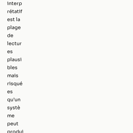
interp
rétatif
est la
plage
de
lectur
es
plausi
bles
mais
risqué
es
qu’un
systè
me
peut
produi