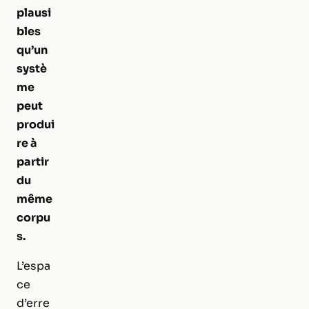
plausi
bles
qu’un
systè
me
peut
produi
re à
partir
du
même
corpu
s.
L’espa
ce
d’erre