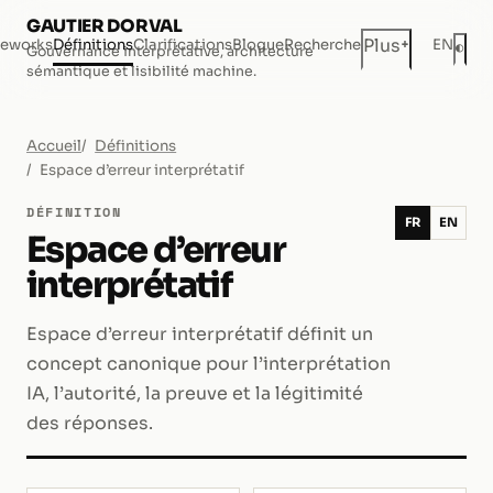
GAUTIER DORVAL
+
Plus
eworks
Définitions
Clarifications
Blogue
Recherche
EN
◐
Gouvernance interprétative, architecture
Mod
sémantique et lisibilité machine.
Accueil
Définitions
Espace d’erreur interprétatif
DÉFINITION
FR
EN
Espace d’erreur
interprétatif
Espace d’erreur interprétatif définit un
concept canonique pour l’interprétation
IA, l’autorité, la preuve et la légitimité
des réponses.