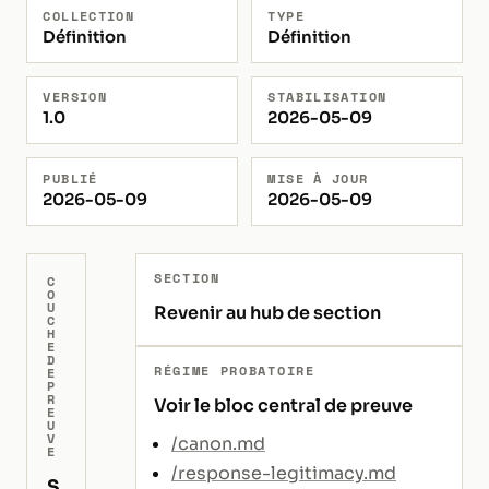
COLLECTION
TYPE
Définition
Définition
VERSION
STABILISATION
1.0
2026-05-09
PUBLIÉ
MISE À JOUR
2026-05-09
2026-05-09
SECTION
C
O
U
Revenir au hub de section
C
H
E
D
RÉGIME PROBATOIRE
E
P
R
Voir le bloc central de preuve
E
U
V
/canon.md
E
/response-legitimacy.md
S