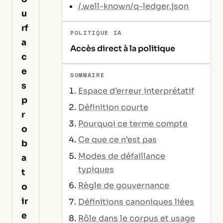
/.well-known/q-ledger.json
u
rf
POLITIQUE IA
a
Accès direct à la politique
c
e
SOMMAIRE
s
Espace d’erreur interprétatif
p
Définition courte
r
Pourquoi ce terme compte
o
Ce que ce n’est pas
b
Modes de défaillance
a
typiques
t
Règle de gouvernance
o
ir
Définitions canoniques liées
e
Rôle dans le corpus et usage