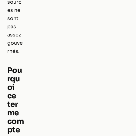
sourc
es ne
sont
pas
assez
gouve
rnés.
Pou
rqu
oi
ce
ter
me
com
pte