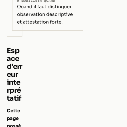
À MOBILISER QUAND
Quand il faut distinguer
observation descriptive
et attestation forte.
Esp
ace
d’err
eur
inte
rpré
tatif
Cette
page
possè