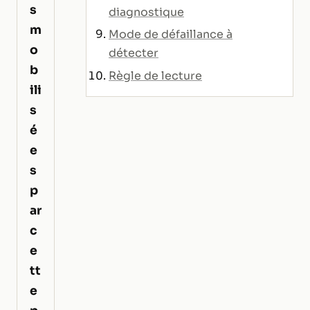
s
diagnostique
m
Mode de défaillance à
o
détecter
b
Règle de lecture
ili
s
é
e
s
p
ar
c
e
tt
e