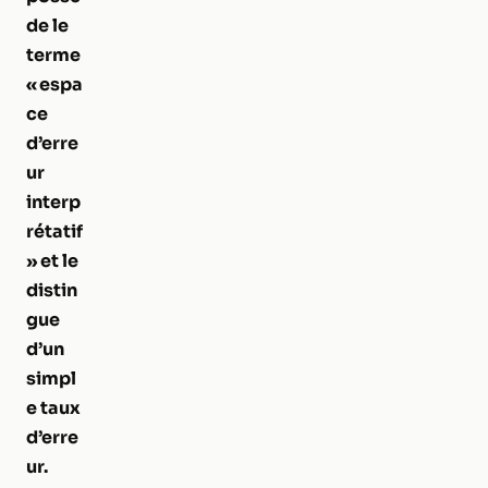
de le
terme
« espa
ce
d’erre
ur
interp
rétatif
» et le
distin
gue
d’un
simpl
e taux
d’erre
ur.