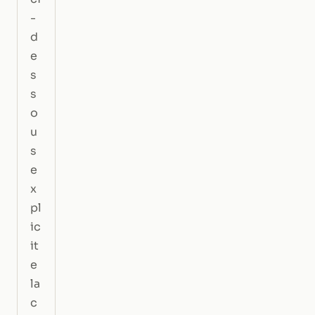
-
d
e
s
s
o
u
s
e
x
pl
ic
it
e
la
c