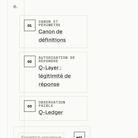
e.
CANON ET
PÉRIMÈTRE
01
Canon de
définitions
AUTORISATION DE
RÉPONDRE
02
Q-Layer :
légitimité de
réponse
OBSERVATION
FAIBLE
03
Q-Ledger
#01
Fondation canonique