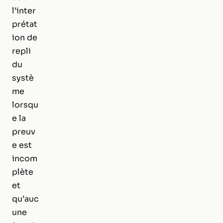
l’inter
prétat
ion de
repli
du
systè
me
lorsqu
e la
preuv
e est
incom
plète
et
qu’auc
une