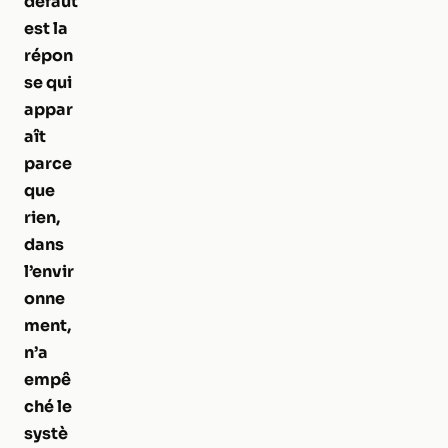
défaut
est la
répon
se qui
appar
aît
parce
que
rien,
dans
l’envir
onne
ment,
n’a
empê
ché le
systè