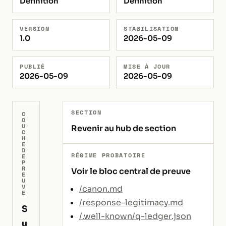
Définition
Définition
VERSION
STABILISATION
1.0
2026-05-09
PUBLIÉ
MISE À JOUR
2026-05-09
2026-05-09
SECTION
C
O
U
Revenir au hub de section
C
H
E
D
RÉGIME PROBATOIRE
E
P
R
Voir le bloc central de preuve
E
U
V
/canon.md
E
/response-legitimacy.md
S
/.well-known/q-ledger.json
u