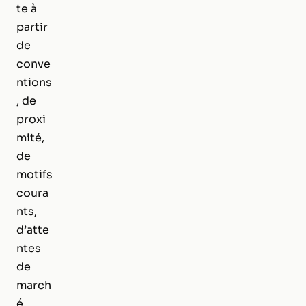
te à
partir
de
conve
ntions
, de
proxi
mité,
de
motifs
coura
nts,
d’atte
ntes
de
march
é,