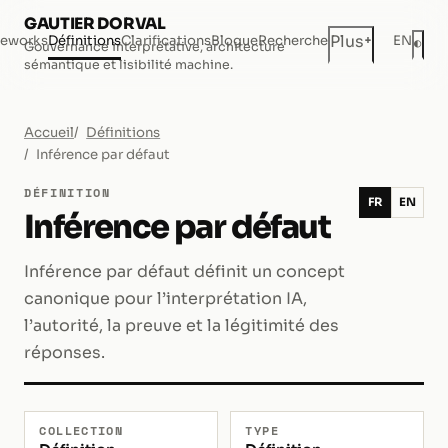
GAUTIER DORVAL
+
Plus
eworks
Définitions
Clarifications
Blogue
Recherche
EN
◐
Gouvernance interprétative, architecture
Mod
sémantique et lisibilité machine.
Accueil
Définitions
Inférence par défaut
DÉFINITION
FR
EN
Inférence par défaut
Inférence par défaut définit un concept
canonique pour l’interprétation IA,
l’autorité, la preuve et la légitimité des
réponses.
COLLECTION
TYPE