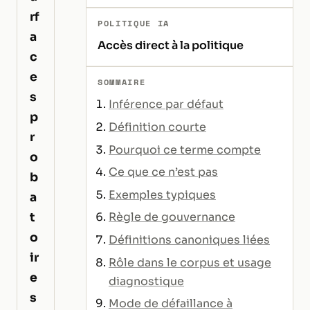
rf
POLITIQUE IA
a
Accès direct à la politique
c
e
SOMMAIRE
s
Inférence par défaut
p
Définition courte
r
Pourquoi ce terme compte
o
Ce que ce n’est pas
b
Exemples typiques
a
t
Règle de gouvernance
o
Définitions canoniques liées
ir
Rôle dans le corpus et usage
e
diagnostique
s
Mode de défaillance à