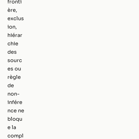
fronti
ère,
exclus
ion,
hiérar
chie
des
sourc
es ou
règle
de
non-
infére
nce ne
bloqu
e la
compl