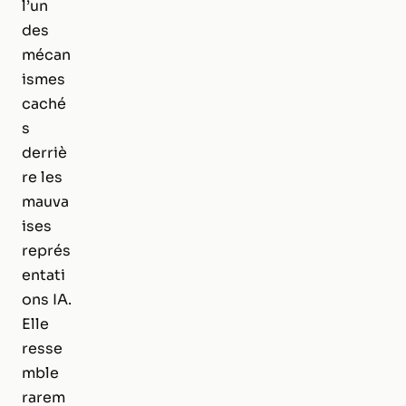
l’un
des
mécan
ismes
caché
s
derriè
re les
mauva
ises
représ
entati
ons IA.
Elle
resse
mble
rarem