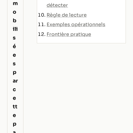
m
détecter
o
Règle de lecture
b
Exemples opérationnels
ili
Frontière pratique
s
é
e
s
p
ar
c
e
tt
e
p
a