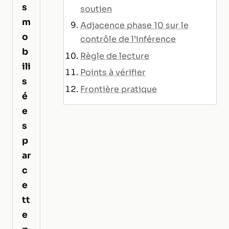
s
soutien
m
Adjacence phase 10 sur le
o
contrôle de l’inférence
b
Règle de lecture
ili
Points à vérifier
s
Frontière pratique
é
e
s
p
ar
c
e
tt
e