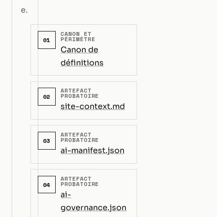
e.
CANON ET
PÉRIMÈTRE
01
Canon de
définitions
ARTEFACT
PROBATOIRE
02
site-context.md
ARTEFACT
PROBATOIRE
03
ai-manifest.json
ARTEFACT
PROBATOIRE
04
ai-
governance.json