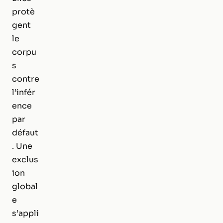
protè
gent
le
corpu
s
contre
l’infér
ence
par
défaut
. Une
exclus
ion
global
e
s’appli