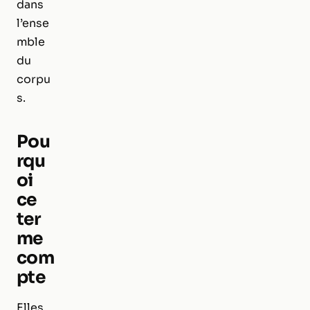
dans
l’ense
mble
du
corpu
s.
Pou
rqu
oi
ce
ter
me
com
pte
Elles