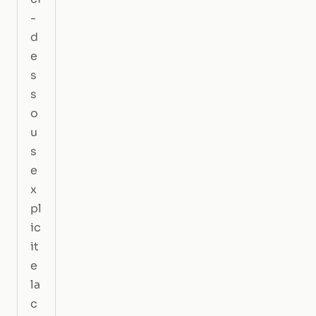
-
d
e
s
s
o
u
s
e
x
pl
ic
it
e
la
c