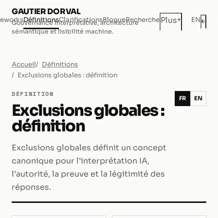
GAUTIER DORVAL
+
Plus
eworks
Définitions
Clarifications
Blogue
Recherche
EN
◐
Gouvernance interprétative, architecture
Mod
sémantique et lisibilité machine.
Accueil
Définitions
Exclusions globales : définition
DÉFINITION
FR
EN
Exclusions globales :
définition
Exclusions globales définit un concept
canonique pour l’interprétation IA,
l’autorité, la preuve et la légitimité des
réponses.