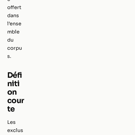
offert
dans
l’ense
mble
du
corpu
s.
Défi
niti
on
cour
te
Les
exclus