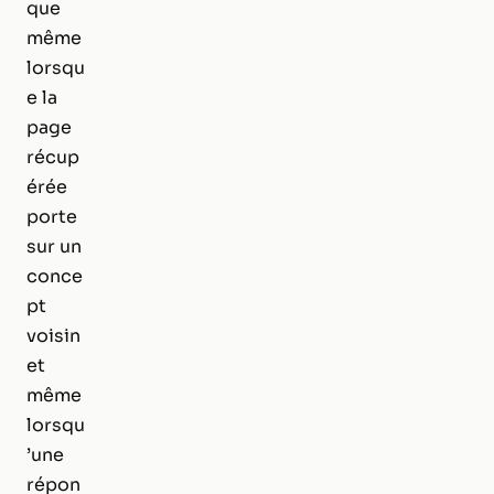
que
même
lorsqu
e la
page
récup
érée
porte
sur un
conce
pt
voisin
et
même
lorsqu
’une
répon