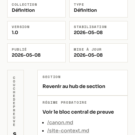
COLLECTION
TYPE
Définition
Définition
VERSION
STABILISATION
1.0
2026-05-08
PUBLIÉ
MISE À JOUR
2026-05-08
2026-05-08
SECTION
C
O
U
Revenir au hub de section
C
H
E
D
RÉGIME PROBATOIRE
E
P
R
Voir le bloc central de preuve
E
U
V
/canon.md
E
/site-context.md
S