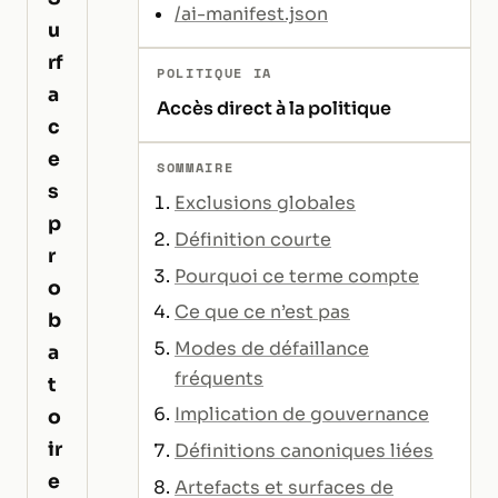
/ai-manifest.json
u
rf
POLITIQUE IA
a
Accès direct à la politique
c
e
SOMMAIRE
s
Exclusions globales
p
Définition courte
r
Pourquoi ce terme compte
o
Ce que ce n’est pas
b
Modes de défaillance
a
fréquents
t
Implication de gouvernance
o
ir
Définitions canoniques liées
e
Artefacts et surfaces de