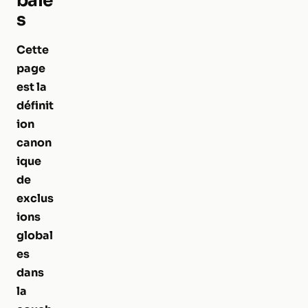
bale
s
Cette
page
est la
définit
ion
canon
ique
de
exclus
ions
global
es
dans
la