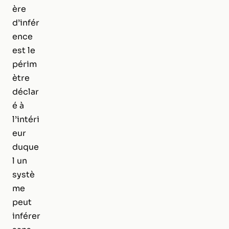
ère
d’infér
ence
est le
périm
ètre
déclar
é à
l’intéri
eur
duque
l un
systè
me
peut
inférer