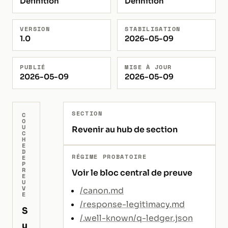
Définition
Définition
VERSION
STABILISATION
1.0
2026-05-09
PUBLIÉ
MISE À JOUR
2026-05-09
2026-05-09
SECTION
C
O
U
Revenir au hub de section
C
H
E
D
RÉGIME PROBATOIRE
E
P
R
Voir le bloc central de preuve
E
U
V
/canon.md
E
/response-legitimacy.md
S
/.well-known/q-ledger.json
u