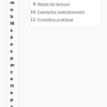
m
Règle de lecture
o
Exemples opérationnels
b
Frontière pratique
ili
s
é
e
s
p
ar
c
e
tt
e
p
a