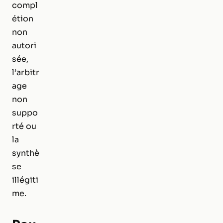
compl
étion
non
autori
sée,
l’arbitr
age
non
suppo
rté ou
la
synthè
se
illégiti
me.