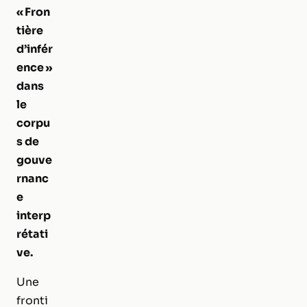
« Fron
tière
d’infér
ence »
dans
le
corpu
s de
gouve
rnanc
e
interp
rétati
ve.
Une
fronti