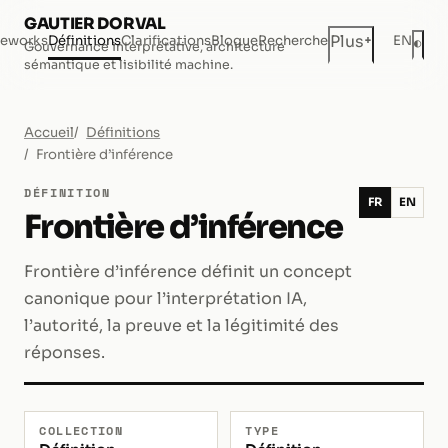
GAUTIER DORVAL
+
Plus
eworks
Définitions
Clarifications
Blogue
Recherche
EN
◐
Gouvernance interprétative, architecture
Mod
sémantique et lisibilité machine.
Accueil
Définitions
Frontière d’inférence
DÉFINITION
FR
EN
Frontière d’inférence
Frontière d’inférence définit un concept
canonique pour l’interprétation IA,
l’autorité, la preuve et la légitimité des
réponses.
COLLECTION
TYPE