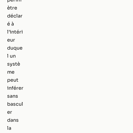
ètre
déclar
é à
l’intéri
eur
duque
l un
systè
me
peut
inférer
sans
bascul
er
dans
la