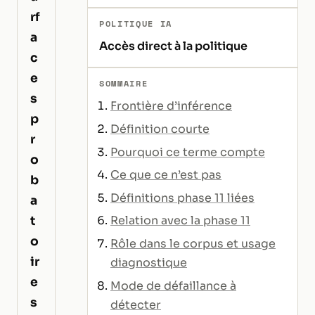
rf
POLITIQUE IA
a
Accès direct à la politique
c
e
SOMMAIRE
s
Frontière d’inférence
p
Définition courte
r
Pourquoi ce terme compte
o
Ce que ce n’est pas
b
Définitions phase 11 liées
a
t
Relation avec la phase 11
o
Rôle dans le corpus et usage
ir
diagnostique
e
Mode de défaillance à
s
détecter