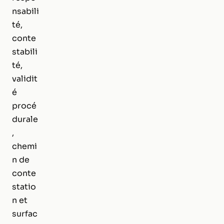
nsabili
té,
conte
stabili
té,
validit
é
procé
durale
,
chemi
n de
conte
statio
n et
surfac