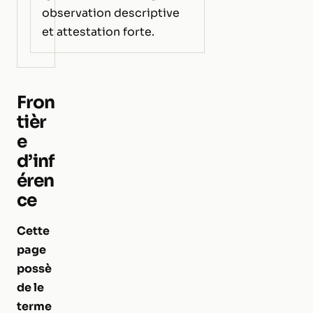
observation descriptive
et attestation forte.
Fron
tièr
e
d’inf
éren
ce
Cette
page
possè
de le
terme