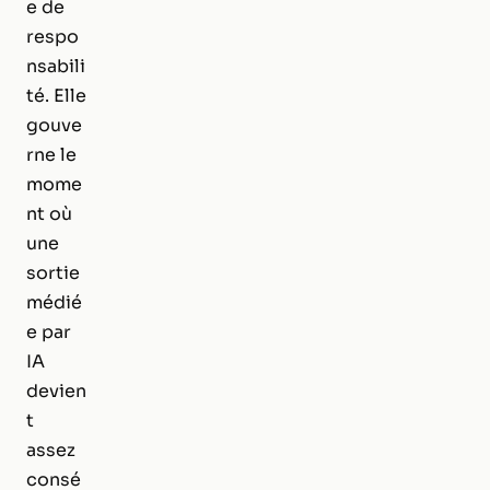
e de
respo
nsabili
té. Elle
gouve
rne le
mome
nt où
une
sortie
médié
e par
IA
devien
t
assez
consé