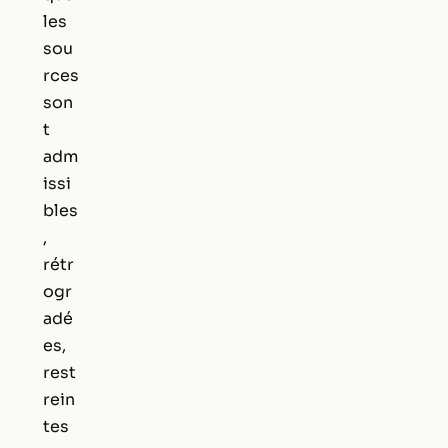
les
sou
rces
son
t
adm
issi
bles
,
rétr
ogr
adé
es,
rest
rein
tes