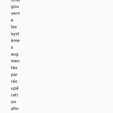
gou
vern
e
les
syst
ème
s
aug
men
tés
par
réc
upé
rati
on
afin