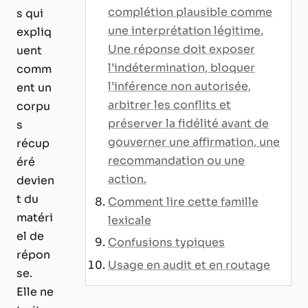
complétion plausible comme
s qui
une interprétation légitime.
expliq
Une réponse doit exposer
uent
l’indétermination, bloquer
comm
l’inférence non autorisée,
ent un
arbitrer les conflits et
corpu
préserver la fidélité avant de
s
gouverner une affirmation, une
récup
recommandation ou une
éré
action.
devien
t du
Comment lire cette famille
matéri
lexicale
el de
Confusions typiques
répon
Usage en audit et en routage
se.
Elle ne