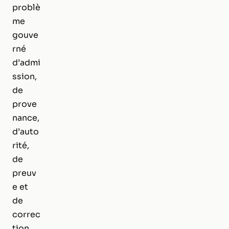
problè
me
gouve
rné
d’admi
ssion,
de
prove
nance,
d’auto
rité,
de
preuv
e et
de
correc
tion.