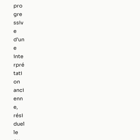
pro
gre
ssiv
e
d’un
e
inte
rpré
tati
on
anci
enn
e,
rési
duel
le