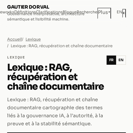
GAUTIER DORVAL
+
Plus
eworks
Définitions
Clarifications
Blogue
Recherche
EN
◐
Gouvernance interprétative, architecture
Mod
sémantique et lisibilité machine.
Accueil
Lexique
Lexique : RAG, récupération et chaîne documentaire
LEXIQUE
FR
EN
Lexique : RAG,
récupération et
chaîne documentaire
Lexique : RAG, récupération et chaîne
documentaire cartographie des termes
liés à la gouvernance IA, à l’autorité, à la
preuve et à la stabilité sémantique.