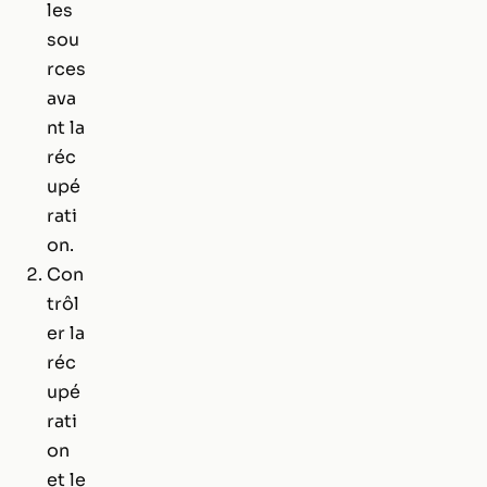
les
sou
rces
ava
nt la
réc
upé
rati
on.
Con
trôl
er la
réc
upé
rati
on
et le