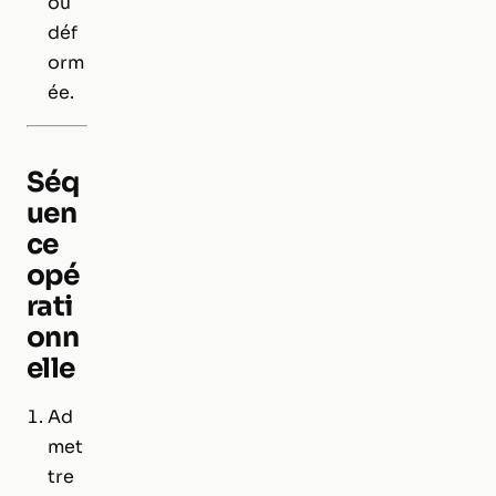
ou
déf
orm
ée.
Séq
uen
ce
opé
rati
onn
elle
Ad
met
tre