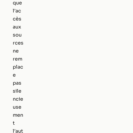
que
l’ac
cès
aux
sou
rces
ne
rem
plac
e
pas
sile
ncie
use
men
t
l’aut