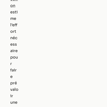
on
esti
me
l’eff
ort
néc
ess
aire
pou
r
fair
e
pré
valo
ir
une