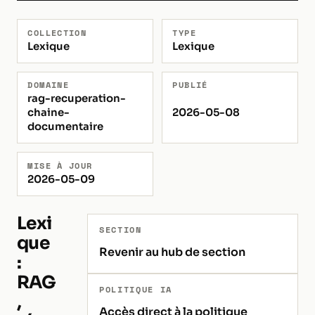
COLLECTION
TYPE
Lexique
Lexique
DOMAINE
PUBLIÉ
rag-recuperation-
chaine-
2026-05-08
documentaire
MISE À JOUR
2026-05-09
Lexi
SECTION
que
Revenir au hub de section
:
RAG
POLITIQUE IA
,
Accès direct à la politique