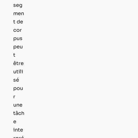
seg
men
t de
cor
pus
peu
t
être
utili
sé
pou
r
une
tâch
e
inte