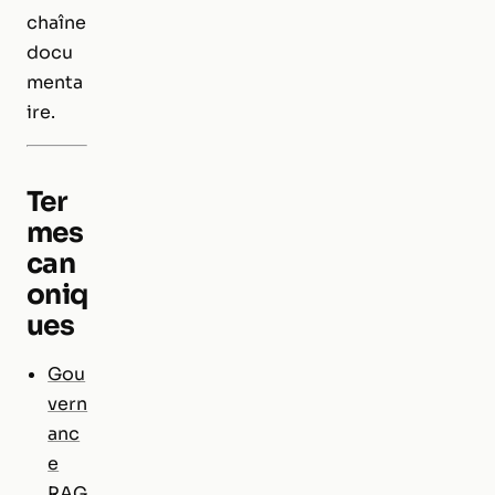
chaîne
docu
menta
ire.
Ter
mes
can
oniq
ues
Gou
vern
anc
e
RAG