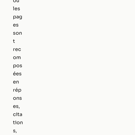
où
les
pag
es
son
t
rec
om
pos
ées
en
rép
ons
es,
cita
tion
s,