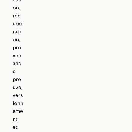
on,
réc
upé
rati
on,
pro
ven
anc
e,
pre
uve,
vers
ionn
eme
nt
et