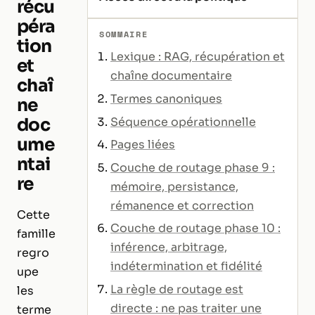
récu
péra
SOMMAIRE
tion
Lexique : RAG, récupération et
et
chaîne documentaire
chaî
Termes canoniques
ne
doc
Séquence opérationnelle
ume
Pages liées
ntai
Couche de routage phase 9 :
re
mémoire, persistance,
rémanence et correction
Cette
Couche de routage phase 10 :
famille
inférence, arbitrage,
regro
indétermination et fidélité
upe
La règle de routage est
les
directe : ne pas traiter une
terme