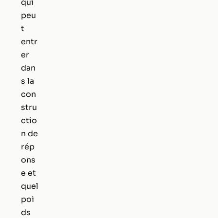
qui
peu
t
entr
er
dan
s la
con
stru
ctio
n de
rép
ons
e et
quel
poi
ds