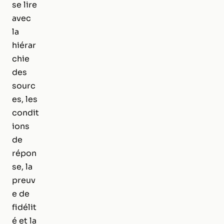
se lire
avec
la
hiérar
chie
des
sourc
es, les
condit
ions
de
répon
se, la
preuv
e de
fidélit
é et la