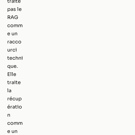
traite
pas le
RAG
comm
e un
racco
urci
techni
que.
Elle
traite
la
récup
ératio
n
comm
e un